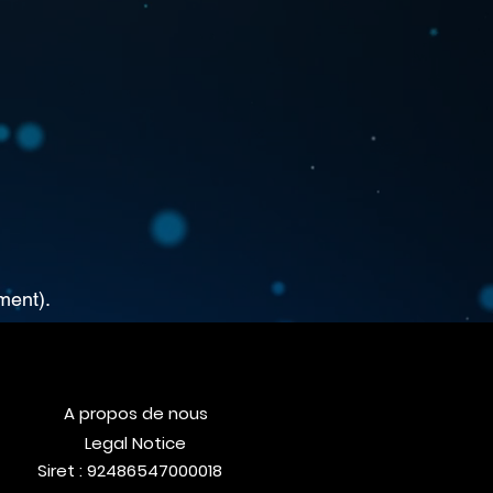
ment).
A propos de nous
Legal Notice
Siret : 92486547000018​