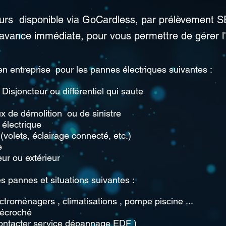
ours disponible via GoCardless, par prélèvement S
 avance immédiate, pour vous permettre de gérer l
 en entreprise pour les pannes électriques suivantes :
Disjoncteur ou différentiel qui saute
x de démolition ou de sinistre
électrique
olets, éclairage connecté, etc.)
e
eur ou extérieur
s pannes et situations suivantes :
troménagers , climatisations , pompe piscine ...
écroché
ontacter service dépannage EDF )