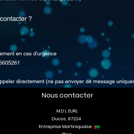
contacter ?
quement en cas d'urgence
96605261
’appeler directement (ne pas envoyer de message unique
Nous contacter
M.D.L EURL
Ducos, 97224
Entreprise Martiniquaise