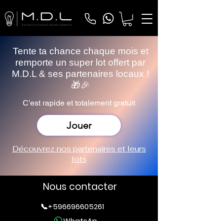
Tente ta chance chaque mois et
remporte un super lot offert par
M.D.L & ses partenaires locaux !
🎁🎉
C'est rapide et totalement gratuit
Jouer
Découvrez nos partenaires et leurs
lots
Nous contacter
📞+596696605261
WhatsAp